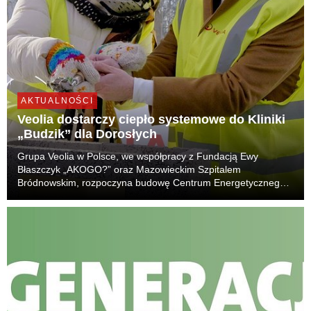
AKTUALNOŚCI
Veolia dostarczy ciepło systemowe do Kliniki
„Budzik” dla Dorosłych
Grupa Veolia w Polsce, we współpracy z Fundacją Ewy
Błaszczyk „AKOGO?” oraz Mazowieckim Szpitalem
Bródnowskim, rozpoczyna budowę Centrum Energetycznego,
które będzie wytwarzać ciepło systemowe i zapewni
bezpieczne dostawy m.in. do Kliniki „Budzik” dla Dorosłych. To
kolej...