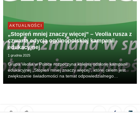
AKTUALNOŚCI
„Stopień mniej znaczy więcej” – Veolia rusza z
czwartą edycją ogólnopolskiej kampanii
edukacyjnej
1 grudnia 2025
Grupa Veolia w Polsce rozpoczyna kolejną odsłonę kampanii
edukacyjnej „Stopień mniej znaczy więcej”, której celem jest
zwiększanie świadomości na temat odpowiedzialnego
korzystania z ciepła. Tegoroczna edycja podkreśla, że
prawdziwy komfort nie oznacza „więcej”, lecz opi...