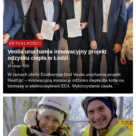
AKTUALNOŚCI
Veolia uruchamia innowacyjny projekt
odzysku ciepła w Łodzi
18 lutego 2026
W ramach oferty Ecothermal Grid Veolia uruchamia projekt
HeatUp! – innowacyjną instalację odzysku ciepła dla kotła na
biomasę w elektrociepłowni EC4. Wykorzystanie ciepła
odpadowego wpisuje się w plany miasta Łodzi dotyczące
osiągnięcia neutralności klimatycznej. Zwiększ...