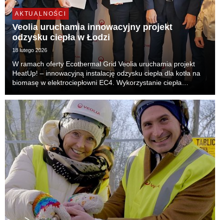
AKTUALNOŚCI
Veolia uruchamia innowacyjny projekt
odzysku ciepła w Łodzi
18 lutego 2026
W ramach oferty Ecothermal Grid Veolia uruchamia projekt
HeatUp! – innowacyjną instalację odzysku ciepła dla kotła na
biomasę w elektrociepłowni EC4. Wykorzystanie ciepła
odpadowego wpisuje się w plany miasta Łodzi dotyczące
osiągnięcia neutralności klimatycznej. Zwiększ...