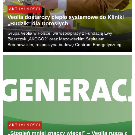
AKTUALNOŚCI
Veolia dostarczy ciepło systemowe do Kliniki
„Budzik” dla Dorosłych
Grupa Veolia w Polsce, we współpracy z Fundacją Ewy
Błaszczyk „AKOGO?” oraz Mazowieckim Szpitalem
Bródnowskim, rozpoczyna budowę Centrum Energetycznego,
które będzie wytwarzać ciepło systemowe i zapewni
bezpieczne dostawy m.in. do Kliniki „Budzik” dla Dorosłych. To
kolej...
AKTUALNOŚCI
„Stopień mniej znaczy więcej” – Veolia rusza z