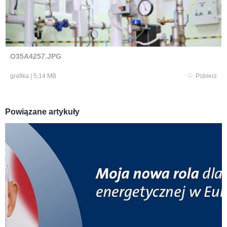
O35A4257.JPG
grafika
|
5,14 MB
Pobierz
Powiązane artykuły