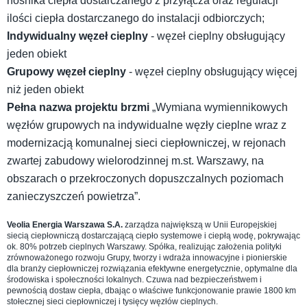
nośnika ciepła dostarczanego z przyłącza oraz regulacji
ilości ciepła dostarczanego do instalacji odbiorczych;
Indywidualny węzeł cieplny
- węzeł cieplny obsługujący
jeden obiekt
Grupowy węzeł cieplny
- węzeł cieplny obsługujący więcej
niż jeden obiekt
Pełna nazwa projektu brzmi
„Wymiana wymiennikowych
węzłów grupowych na indywidualne węzły cieplne wraz z
modernizacją komunalnej sieci ciepłowniczej, w rejonach
zwartej zabudowy wielorodzinnej m.st. Warszawy, na
obszarach o przekroczonych dopuszczalnych poziomach
zanieczyszczeń powietrza”.
Veolia Energia Warszawa S.A.
zarządza największą w Unii Europejskiej
siecią ciepłowniczą dostarczającą ciepło systemowe i ciepłą wodę, pokrywając
ok. 80% potrzeb cieplnych Warszawy. Spółka, realizując założenia polityki
zrównoważonego rozwoju Grupy, tworzy i wdraża innowacyjne i pionierskie
dla branży ciepłowniczej rozwiązania efektywne energetycznie, optymalne dla
środowiska i społeczności lokalnych. Czuwa nad bezpieczeństwem i
pewnością dostaw ciepła, dbając o właściwe funkcjonowanie prawie 1800 km
stołecznej sieci ciepłowniczej i tysięcy węzłów cieplnych.