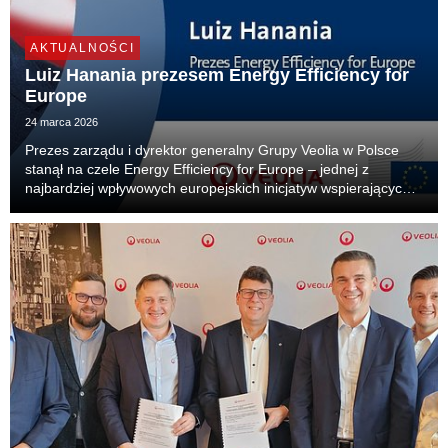
AKTUALNOŚCI
Luiz Hanania prezesem Energy Efficiency for
Europe
24 marca 2026
Prezes zarządu i dyrektor generalny Grupy Veolia w Polsce
stanął na czele Energy Efficiency for Europe – jednej z
najbardziej wpływowych europejskich inicjatyw wspierających
rozwój efektywności energetycznej. To pierwszy raz, gdy
menedżer z Polski obejmuje funkcję lidera...