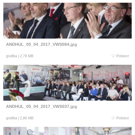
ANDHUL_05_04_2017_VWS084.jpg
grafika
|
2,78 MB
Pobierz
ANDHUL_05_04_2017_VWS037.jpg
grafika
|
2,86 MB
Pobierz