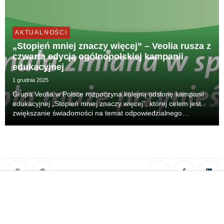
AKTUALNOŚCI
„Stopień mniej znaczy więcej” – Veolia rusza z
czwartą edycją ogólnopolskiej kampanii
edukacyjnej
1 grudnia 2025
Grupa Veolia w Polsce rozpoczyna kolejną odsłonę kampanii
edukacyjnej „Stopień mniej znaczy więcej”, której celem jest
zwiększanie świadomości na temat odpowiedzialnego
korzystania z ciepła. Tegoroczna edycja podkreśla, że
prawdziwy komfort nie oznacza „więcej”, lecz opi...