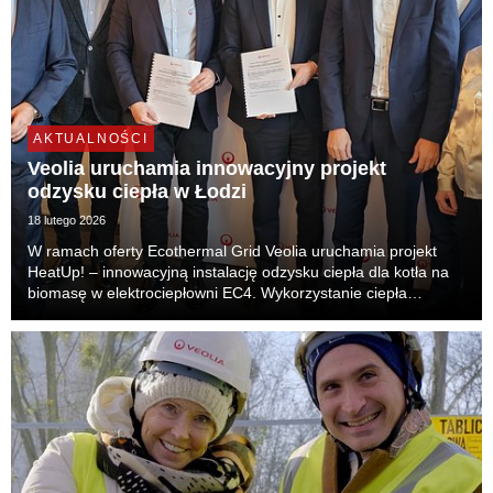
AKTUALNOŚCI
Veolia uruchamia innowacyjny projekt
odzysku ciepła w Łodzi
18 lutego 2026
W ramach oferty Ecothermal Grid Veolia uruchamia projekt
HeatUp! – innowacyjną instalację odzysku ciepła dla kotła na
biomasę w elektrociepłowni EC4. Wykorzystanie ciepła
odpadowego wpisuje się w plany miasta Łodzi dotyczące
osiągnięcia neutralności klimatycznej. Zwiększ...