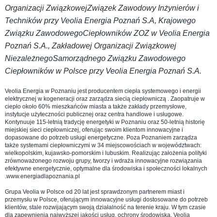
Organizacji ZwiązkowejZwiązek Zawodowy Inżynierów i
Techników przy Veolia Energia Poznań S.A, Krajowego
Związku ZawodowegoCiepłowników ZOZ w Veolia Energia
Poznań S.A., Zakładowej Organizacji Związkowej
NiezależnegoSamorządnego Związku Zawodowego
Ciepłowników w Polsce przy Veolia Energia Poznań S.A.
Veolia Energia w Poznaniu jest producentem ciepła systemowego i energii
elektrycznej w kogeneracji oraz zarządza siecią ciepłowniczą . Zaopatruje w
ciepło około 60% mieszkańców miasta a także zakłady przemysłowe,
instytucje użyteczności publicznej oraz centra handlowe i usługowe.
Kontynuuje 115-letnią tradycję energetyki w Poznaniu oraz 50-letnią historię
miejskiej sieci ciepłowniczej, oferując swoim klientom innowacyjne i
dopasowane do potrzeb usługi energetyczne. Poza Poznaniem zarządza
także systemami ciepłowniczymi w 34 miejscowościach w województwach:
wielkopolskim, kujawsko-pomorskim i lubuskim. Realizując założenia polityki
zrównoważonego rozwoju grupy, tworzy i wdraża innowacyjne rozwiązania
efektywne energetycznie, optymalne dla środowiska i społeczności lokalnych
.www.energiadlapoznania.pl
Grupa Veolia w Polsce od 20 lat jest sprawdzonym partnerem miast i
przemysłu w Polsce, oferującym innowacyjne usługi dostosowane do potrzeb
klientów, stale rozwijającym swoją działalność na terenie kraju. W tym czasie
dla zapewnienia najwyższej jakości usług, ochrony środowiska, Veolia