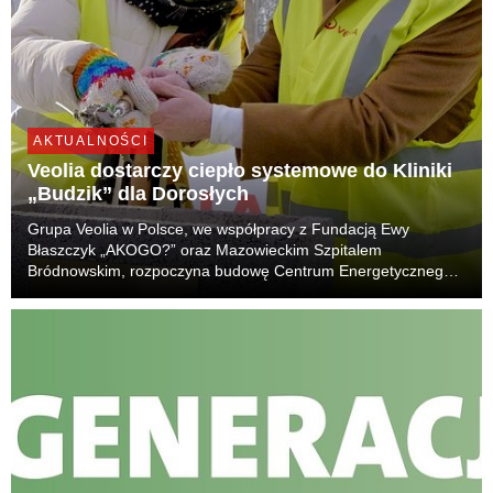
AKTUALNOŚCI
Veolia dostarczy ciepło systemowe do Kliniki
„Budzik” dla Dorosłych
Grupa Veolia w Polsce, we współpracy z Fundacją Ewy
Błaszczyk „AKOGO?” oraz Mazowieckim Szpitalem
Bródnowskim, rozpoczyna budowę Centrum Energetycznego,
które będzie wytwarzać ciepło systemowe i zapewni
bezpieczne dostawy m.in. do Kliniki „Budzik” dla Dorosłych. To
kolej...