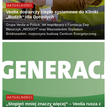
AKTUALNOŚCI
Veolia dostarczy ciepło systemowe do Kliniki
„Budzik” dla Dorosłych
Grupa Veolia w Polsce, we współpracy z Fundacją Ewy
Błaszczyk „AKOGO?” oraz Mazowieckim Szpitalem
Bródnowskim, rozpoczyna budowę Centrum Energetycznego,
które będzie wytwarzać ciepło systemowe i zapewni
bezpieczne dostawy m.in. do Kliniki „Budzik” dla Dorosłych. To
kolej...
AKTUALNOŚCI
„Stopień mniej znaczy więcej” – Veolia rusza z