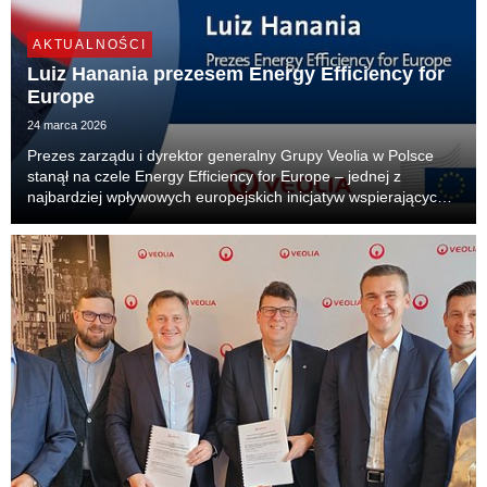
AKTUALNOŚCI
Luiz Hanania prezesem Energy Efficiency for
Europe
24 marca 2026
Prezes zarządu i dyrektor generalny Grupy Veolia w Polsce
stanął na czele Energy Efficiency for Europe – jednej z
najbardziej wpływowych europejskich inicjatyw wspierających
rozwój efektywności energetycznej. To pierwszy raz, gdy
menedżer z Polski obejmuje funkcję lidera...