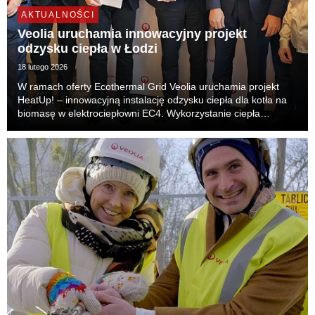
AKTUALNOŚCI
Veolia uruchamia innowacyjny projekt
odzysku ciepła w Łodzi
18 lutego 2026
W ramach oferty Ecothermal Grid Veolia uruchamia projekt
HeatUp! – innowacyjną instalację odzysku ciepła dla kotła na
biomasę w elektrociepłowni EC4. Wykorzystanie ciepła
odpadowego wpisuje się w plany miasta Łodzi dotyczące
osiągnięcia neutralności klimatycznej. Zwiększ...