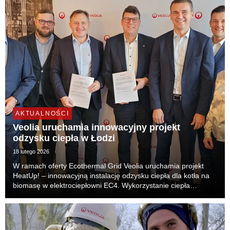
AKTUALNOŚCI
Veolia uruchamia innowacyjny projekt
odzysku ciepła w Łodzi
18 lutego 2026
W ramach oferty Ecothermal Grid Veolia uruchamia projekt
HeatUp! – innowacyjną instalację odzysku ciepła dla kotła na
biomasę w elektrociepłowni EC4. Wykorzystanie ciepła
odpadowego wpisuje się w plany miasta Łodzi dotyczące
osiągnięcia neutralności klimatycznej. Zwiększ...