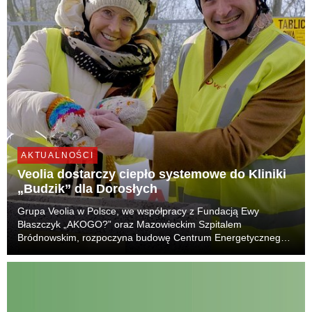
AKTUALNOŚCI
Veolia dostarczy ciepło systemowe do Kliniki
„Budzik” dla Dorosłych
Grupa Veolia w Polsce, we współpracy z Fundacją Ewy
Błaszczyk „AKOGO?” oraz Mazowieckim Szpitalem
Bródnowskim, rozpoczyna budowę Centrum Energetycznego,
które będzie wytwarzać ciepło systemowe i zapewni
bezpieczne dostawy m.in. do Kliniki „Budzik” dla Dorosłych. To
kolej...