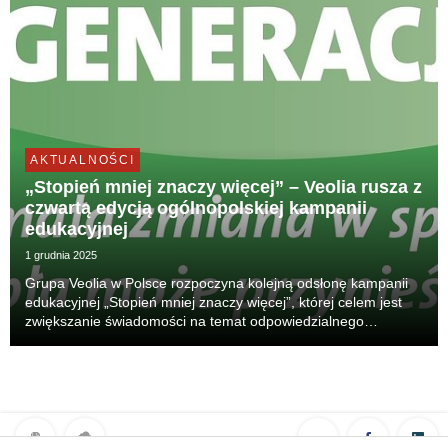
AKTUALNOŚCI
„Stopień mniej znaczy więcej” – Veolia rusza z
czwartą edycją ogólnopolskiej kampanii
edukacyjnej
1 grudnia 2025
Grupa Veolia w Polsce rozpoczyna kolejną odsłonę kampanii
edukacyjnej „Stopień mniej znaczy więcej”, której celem jest
zwiększanie świadomości na temat odpowiedzialnego
korzystania z ciepła. Tegoroczna edycja podkreśla, że
prawdziwy komfort nie oznacza „więcej”, lecz opi...