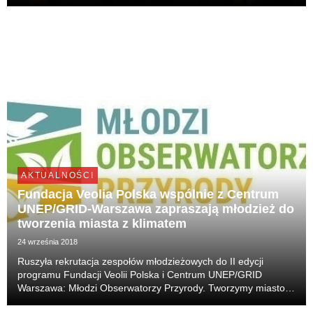
związane z ochroną środowiska i aktywizacją mieszkańców
Miasteczka Śląskiego w obszarze ekologii i ochron...
AKTUALNOŚCI
Fundacja Veolia Polska wspólnie z Centrum
UNEP/GRID-Warszawa zapraszają młodzież do
tworzenia miasta z klimatem
24 września 2018
Ruszyła rekrutacja zespołów młodzieżowych do II edycji
programu Fundacji Veolii Polska i Centrum UNEP/GRID
Warszawa: Młodzi Obserwatorzy Przyrody. Tworzymy miasto z
klimatem! Do 15 października 2018 roku potrwa przyjmowanie