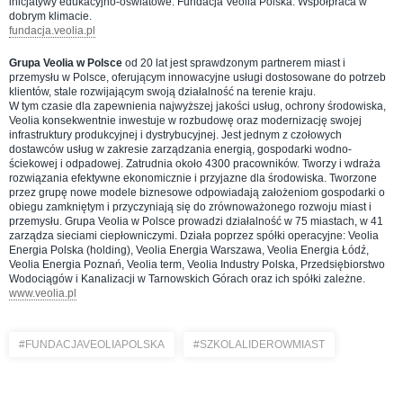
inicjatywy edukacyjno-oświatowe. Fundacja Veolia Polska. Współpraca w
dobrym klimacie.
fundacja.veolia.pl
Grupa Veolia w Polsce
od 20 lat jest sprawdzonym partnerem miast i
przemysłu w Polsce, oferującym innowacyjne usługi dostosowane do potrzeb
klientów, stale rozwijającym swoją działalność na terenie kraju.
W tym czasie dla zapewnienia najwyższej jakości usług, ochrony środowiska,
Veolia konsekwentnie inwestuje w rozbudowę oraz modernizację swojej
infrastruktury produkcyjnej i dystrybucyjnej. Jest jednym z czołowych
dostawców usług w zakresie zarządzania energią, gospodarki wodno-
ściekowej i odpadowej. Zatrudnia około 4300 pracowników. Tworzy i wdraża
rozwiązania efektywne ekonomicznie i przyjazne dla środowiska. Tworzone
przez grupę nowe modele biznesowe odpowiadają założeniom gospodarki o
obiegu zamkniętym i przyczyniają się do zrównoważonego rozwoju miast i
przemysłu. Grupa Veolia w Polsce prowadzi działalność w 75 miastach, w 41
zarządza sieciami ciepłowniczymi. Działa poprzez spółki operacyjne: Veolia
Energia Polska (holding), Veolia Energia Warszawa, Veolia Energia Łódź,
Veolia Energia Poznań, Veolia term, Veolia Industry Polska, Przedsiębiorstwo
Wodociągów i Kanalizacji w Tarnowskich Górach oraz ich spółki zależne.
www.veolia.pl
#FUNDACJAVEOLIAPOLSKA
#SZKOLALIDEROWMIAST