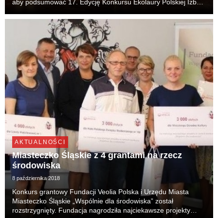
aby podsumować 17. Edycję Konkursu Ekolaury Polskiej Izby
Ekologii. Fundacja Veolia Polska została nagrodzona
Ekolaurem w kategorii „Edukacja ekologiczna, o...
AKTUALNOŚCI
Miasteczko Śląskie z 4 grantami na rzecz
środowiska
8 października 2018
Konkurs grantowy Fundacji Veolia Polska i Urzędu Miasta
Miasteczko Śląskie „Wspólnie dla środowiska” został
rozstrzygnięty. Fundacja nagrodziła najciekawsze projekty