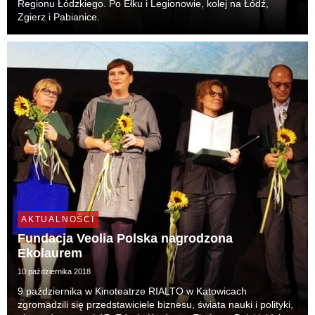
Regionu Łódzkiego. Po Ełku i Legionowie, kolej na Łódź,
Zgierz i Pabianice.
AKTUALNOŚCI
Fundacja Veolia Polska nagrodzona
Ekolaurem
10 października 2018
9 października w Kinoteatrze RIALTO w Katowicach
zgromadzili się przedstawiciele biznesu, świata nauki i polityki,