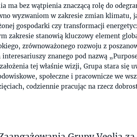
ia ma bez wątpienia znaczącą rolę do odegra
wno wyzwaniom w zakresie zmian klimatu, ja
nej gospodarki czy transformacji energetycz
m zakresie stanowią kluczowy element globa
ybkiego, zrównoważonego rozwoju z poszan
 interesariuszy znanego pod nazwą „Purpose
 założenia tej właśnie wizji, Grupa stara się 
odowiskowe, społeczne i pracownicze we wsz
ięciach, codziennie pracując na rzecz dobrost
Zaangażowania Grupy Veolia za 2