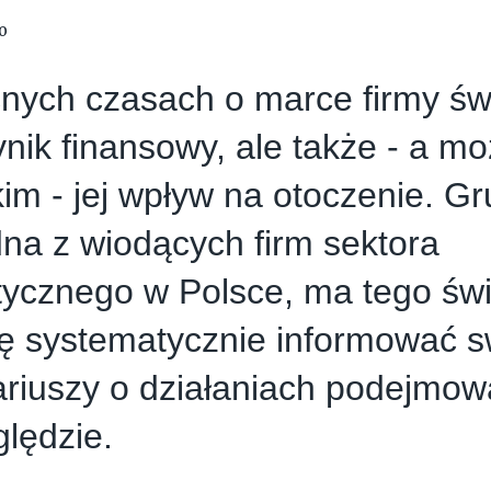
0
nych czasach o marce firmy św
ynik finansowy, ale także - a m
im - jej wpływ na otoczenie. Gr
dna z wiodących firm sektora
tycznego w Polsce, ma tego św
ię systematycznie informować 
ariuszy o działaniach podejmo
lędzie.