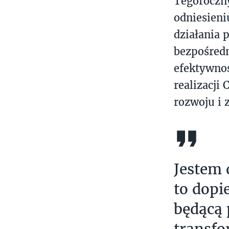
Tegoroczny
odniesieni
działania
bezpośredn
efektywnoś
realizacji
rozwoju i
Jestem 
to dopi
będącą 
transfo