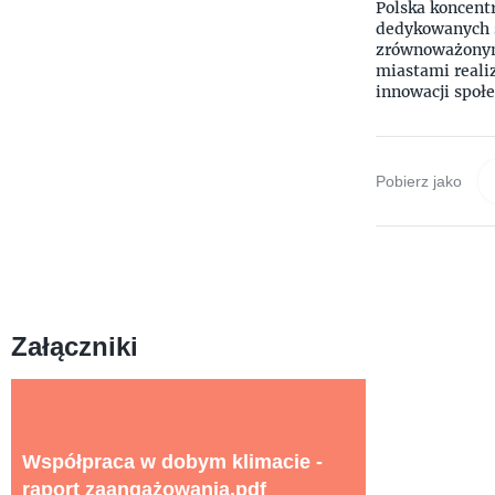
Polska koncent
dedykowanych s
zrównoważonym
miastami realiz
innowacji społ
Pobierz jako
Załączniki
Współpraca w dobym klimacie -
raport zaangażowania.pdf