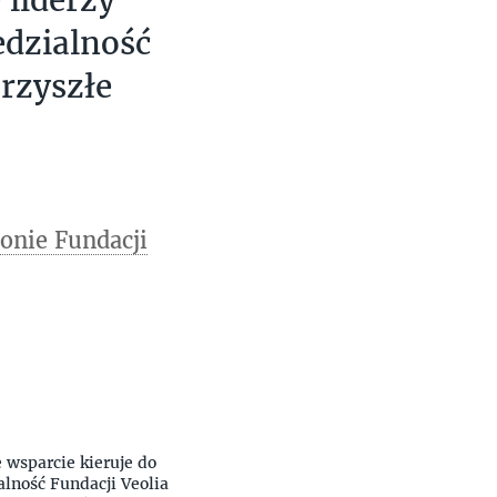
edzialność
przyszłe
ronie Fundacji
e wsparcie kieruje do
alność Fundacji Veolia