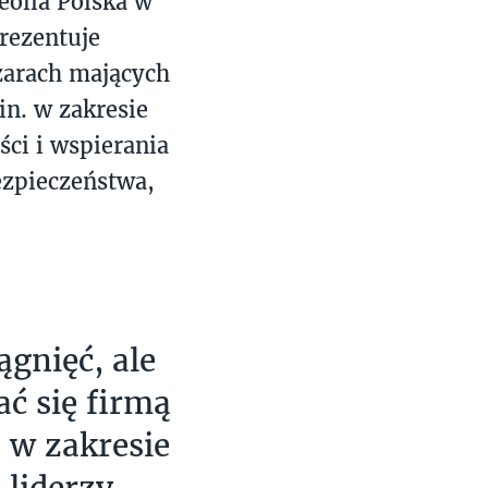
eolia Polska w
prezentuje
zarach mających
in. w zakresie
ci i wspierania
ezpieczeństwa,
gnięć, ale
ać się firmą
 w zakresie
 liderzy