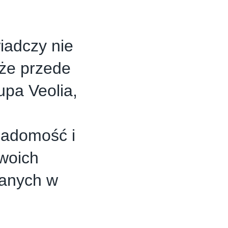
iadczy nie
oże przede
upa Veolia,
iadomość i
swoich
wanych w