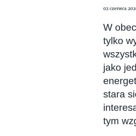
02 czerwca 202
W obec
tylko w
wszystk
jako je
energe
stara s
interes
tym wzg