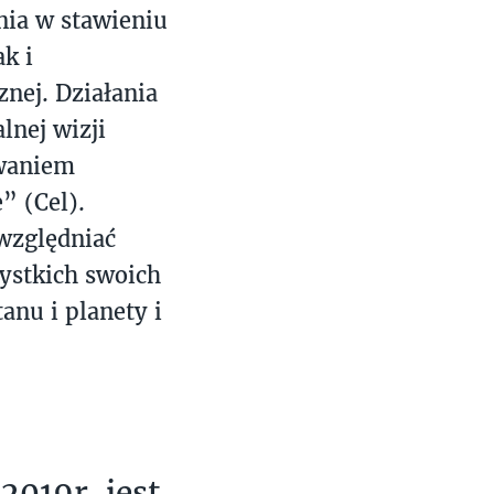
nia w stawieniu
k i
nej. Działania
lnej wizji
owaniem
” (Cel).
uwzględniać
ystkich swoich
anu i planety i
019r. jest