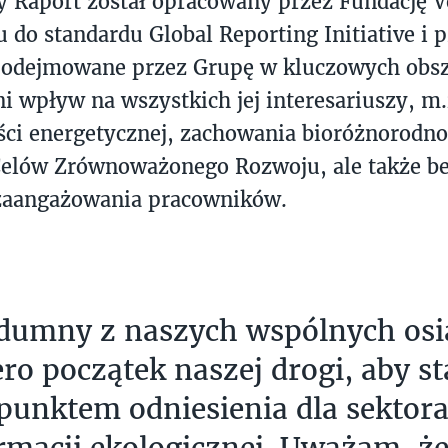
 Raport został opracowany przez Fundację V
u do standardu Global Reporting Initiative i 
 podejmowane przez Grupę w kluczowych obs
i wpływ na wszystkich jej interesariuszy, m.
ci energetycznej, zachowania bioróżnorodnoś
 Celów Zrównoważonego Rozwoju, ale także b
 zaangażowania pracowników.
dumny z naszych wspólnych osią
ero początek naszej drogi, aby st
punktem odniesienia dla sektora
rmacji ekologicznej. Uważam, że