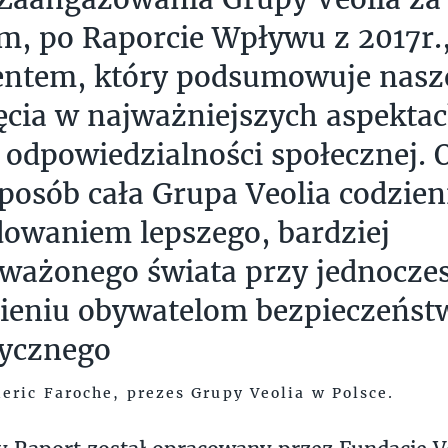
m, po Raporcie Wpływu z 2017r.
ntem, który podsumowuje nasz
ęcia w najważniejszych aspekta
i odpowiedzialności społecznej. 
sposób cała Grupa Veolia codzien
owaniem lepszego, bardziej
ważonego świata przy jednocz
ieniu obywatelom bezpieczeńst
tycznego
eric Faroche, prezes Grupy Veolia w Polsce.