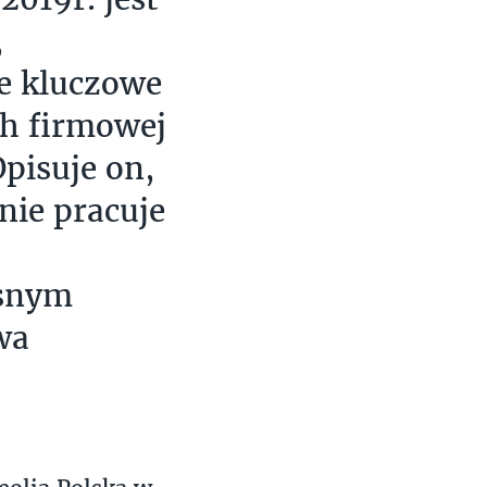
,
e kluczowe
ch firmowej
Opisuje on,
nie pracuje
esnym
wa