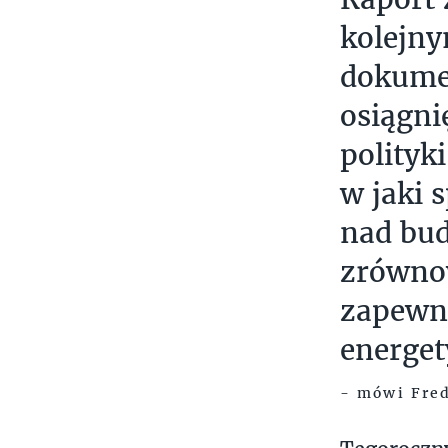
kolejny
dokume
osiągni
polityk
w jaki 
nad bud
zrówno
zapewn
energe
- mówi Fred