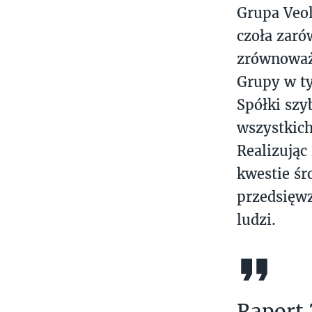
Grupa Veol
czoła zaró
zrównoważo
Grupy w ty
Spółki sz
wszystkich
Realizując
kwestie śr
przedsięwz
ludzi.
Raport 