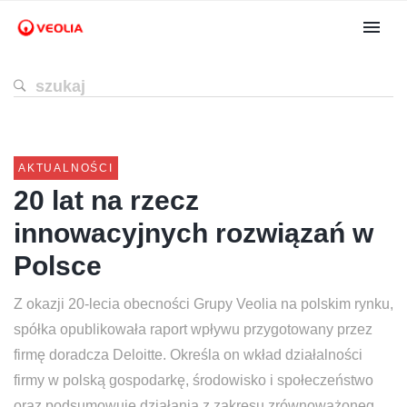
AKTUALNOŚCI
20 lat na rzecz
innowacyjnych rozwiązań w
Polsce
Z okazji 20-lecia obecności Grupy Veolia na polskim rynku,
spółka opublikowała raport wpływu przygotowany przez
firmę doradcza Deloitte. Określa on wkład działalności
firmy w polską gospodarkę, środowisko i społeczeństwo
oraz podsumowuje działania z zakresu zrównoważoneg...